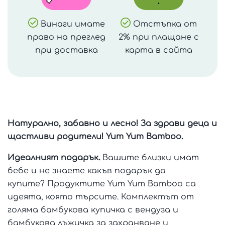
Винаги имате
Отстъпка от
право на преглед
2% при плащане с
при доставка
карта в сайта
Натурално, забавно и лесно! За здрави деца и
щастливи родители! Yum Yum Bamboo.
Идеалният подарък.
Вашите близки имат
бебе и не знаете какъв подарък да
купите? Продуктите Yum Yum Bamboo са
идеята, която търсите. Комплектът от
голяма бамбукова купичка с вендуза и
бамбукова лъжичка за захранване и