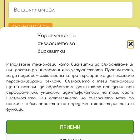
АБОНИРАЙ СЕ
Управление на
facebook
instagram
съгласието за
бисквитки
hello@yumyumbamboo.com
Използваме технологии като бисквитки за съхраняване и/
+359 878 190079
или достъп до информация за устройството. Правим това,
Общи условия
за да подобрим изживяването при сърфиране и да показваме
Политиката за поверителност
персонализирани реклами. Съгласието с тези технологии
ще ни позволи да обработваме данни като поведение при
Политика за бисквитките
сърфиране или уникални идентификатори на този сайт.
Несъгласието или оттеглянето на съгласието може да
повлияе неблагоприятно на определени характеристики и
© 2026 Yum Yum Bamboo част от
функции.
ПРИЕМИ