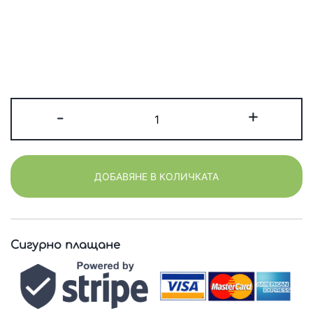
количество
-
+
за
Персонализиран
бамбуков
ДОБАВЯНЕ В КОЛИЧКАТА
комплект
+
ЛИГАВНИК
|
Сигурно плащане
Купичка
Жаба
с
лъжичка