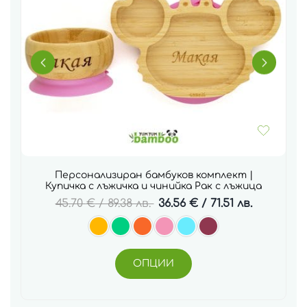
Персонализиран бамбуков комплект |
Купичка с лъжичка и чинийка Рак с лъжица
45.70
€
/ 89.38 лв.
36.56
€
/ 71.51 лв.
ОПЦИИ