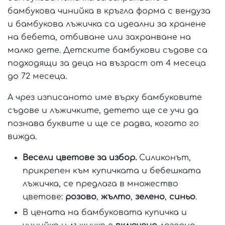
бамбукова чинийка в кръгла форма с вендуза
и бамбукова лъжичка са идеални за хранене
на бебета, отбиване или захранване на
малко дете. Детските бамбукови съдове са
подходящи за деца на възраст от 4 месеца
до 72 месеца.
А чрез изписаното име върху бамбуковите
съдове и лъжичките, детето ще се учи да
познава буквите и ще се радва, когато го
вижда.
Весели цветове за избор.
Силиконът,
прикрепен към купичката и бебешката
лъжичка, се предлага в множество
цветове:
розово
,
жълто
,
зелено
,
синьо
.
В цената на бамбуковата купичка и