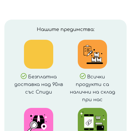
и
чинийка
Заек
(с
Нашите предимства:
дълги
уши)
с
лъжица,
Yum
Yum
Безплатна
Всички
Bamboo
доставка над 90лв
продукти са
със Спиди
налични на склад
при нас