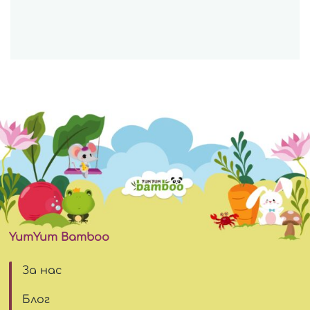
YumYum Bamboo
За нас
Блог