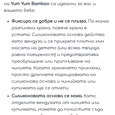
на
Yum Yum Bamboo
са идеални за вас и
вашето бебе:
Фиксира се добре и не се плъзга.
По-малко
разпиляна храна, повече храна в
устата. Силиконовата основа действа
като вендуза и се прикрепя плътно към
масата на детето (или всяка твърда
равна повърхност) и предотвратява
преобръщане или приплъзване на
чинията. Когато храненето приключи,
просто дръпнете маркировката на
силиконова основа и чинийката или
купичката ще се отлепи.
Силиконовата основа се маха.
Като
отделите вендузата от чинията или
купичката, можете да почистите съда