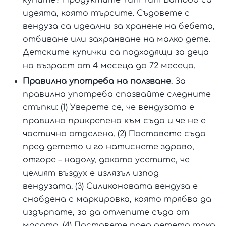
идеята, която търсите. Съдовете с
вендуза са идеални за хранене на бебета,
отбиване или захранване на малко дете.
Детските купички са подходящи за деца
на възраст от 4 месеца до 72 месеца.
Правилна употреба на ползване
. За
правилна употреба спазвайте следните
стъпки: (1) Уверете се, че вендузата е
правилно прикрепена към съда и че не е
частично отделена. (2) Поставете съда
пред детето и го натиснете здраво,
отгоре – надолу, докато усетите, че
целият въздух е излязъл изпод
вендузата. (3) Силиконовата вендуза е
снабдена с маркировка, която трябва да
издърпате, за да отлепите съда от
масата. (4) Поставете пред детето така,