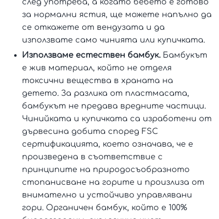
след употреба, а когато бебето е готово
за нормални ястия, ще можете напълно да
се откажете от вендузата и да
използвате само чинията или купичката.
Използваме естествен бамбук.
Бамбукът
е жив материал, който не отделя
токсични вещества в храната на
детето. За разлика от пластмасата,
бамбукът не предава вредните частици.
Чинийката и купичката са изработени от
дървесина добита според FSC
сертификацията, което означава, че е
произведена в съответствие с
принципите на природосъобразното
стопанисване на горите и произлиза от
внимателно и устойчиво управлявани
гори. Органичен бамбук, който е 100%