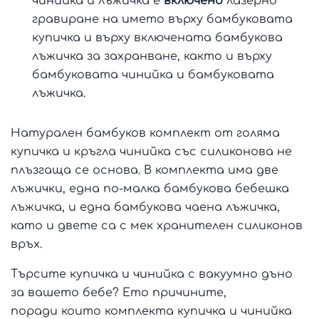
чинийка и лъжичка е
включено
лазерно
гравиране на името върху бамбуковата
купичка и върху включената бамбукова
лъжичка за захранване, както и върху
бамбуковата чинийка и бамбуковата
лъжичка.
Натурален бамбуков комплект от голяма
купичка и кръгла чинийка със силиконова не
плъзгаща се основа. В комплекта има две
лъжички, една по-малка бамбукова бебешка
лъжичка, и една бамбукова чаена лъжичка,
като и двете са с мек хранителен силиконов
връх.
Търсите купичка и чинийка с вакуумно дъно
за вашето бебе? Ето причините,
поради които комплекта купичка и чинийка