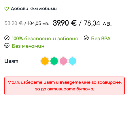
Добави към любими
39.90
€
/
78,04 лв.
53.20
€
/
104,05 лв.
100% безопасно и забавно
Без BPA
Без меламин
Цвят
Моля, изберете цвят и въведете име за гравиране,
за да активирате бутона.