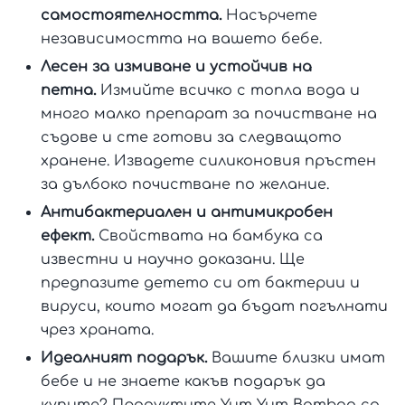
самостоятелността.
Насърчете
независимостта на вашето бебе.
Лесен за измиване и устойчив на
петна.
Измийте всичко с топла вода и
много малко препарат за почистване на
съдове и сте готови за следващото
хранене. Извадете силиконовия пръстен
за дълбоко почистване по желание.
Антибактериален и антимикробен
ефект.
Свойствата на бамбука са
известни и научно доказани. Ще
предпазите детето си от бактерии и
вируси, които могат да бъдат погълнати
чрез храната.
Идеалният подарък.
Вашите близки имат
бебе и не знаете какъв подарък да
купите? Продуктите Yum Yum Bamboo са