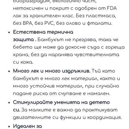
биоразградим, екологично чист,
нетоксичен и покрит с одобрен от FDA
лак за хранителен клас. Без пластмаса,
без BPA, без PVC, без олово и фталати.
Естествена термична
защита .
Бамбукът не прегрява, така че
бебето ще може да докосне съда с гореща
храна, без да наранява чувствителната
си кожа.
Много лек и много издръжлив.
Тъй като
бамбукът е много лек материал, както и
много устойчив материал, при случайно
падане риска от счупване е намален.
Стимулирайте уменията на детето
си.
За малките е важно да практикуват
двигателните си функции и координация.
Идеален за