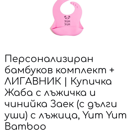
Персонализиран
бамбуков комплект +
ЛИГАВНИК | Купичка
Жаба с лъжичка и
чинийка Заек (с дълги
уши) с лъжица, Yum Yum
Bamboo