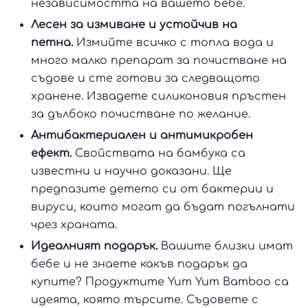
независимостта на вашето бебе.
Лесен за измиване и устойчив на
петна.
Измийте всичко с топла вода и
много малко препарат за почистване на
съдове и сте готови за следващото
хранене. Извадете силиконовия пръстен
за дълбоко почистване по желание.
Антибактериален и антимикробен
ефект.
Свойствата на бамбука са
известни и научно доказани. Ще
предпазите детето си от бактерии и
вируси, които могат да бъдат погълнати
чрез храната.
Идеалният подарък.
Вашите близки имат
бебе и не знаете какъв подарък да
купите? Продуктите Yum Yum Bamboo са
идеята, която търсите. Съдовете с