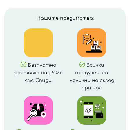
с
лъжица,
Yum
Нашите предимства:
Yum
Bamboo
Безплатна
Всички
доставка над 90лв
продукти са
със Спиди
налични на склад
при нас