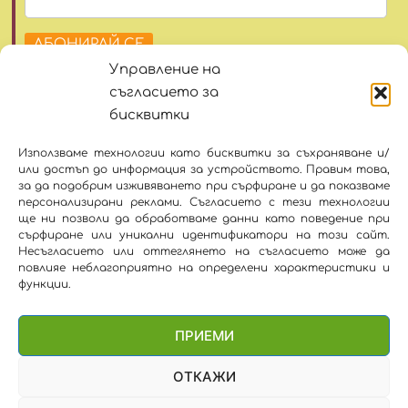
АБОНИРАЙ СЕ
Управление на
facebook
instagram
съгласието за
бисквитки
hello@yumyumbamboo.com
Използваме технологии като бисквитки за съхраняване и/
+359 878 190079
или достъп до информация за устройството. Правим това,
Общи условия
за да подобрим изживяването при сърфиране и да показваме
Политиката за поверителност
персонализирани реклами. Съгласието с тези технологии
ще ни позволи да обработваме данни като поведение при
Политика за бисквитките
сърфиране или уникални идентификатори на този сайт.
Несъгласието или оттеглянето на съгласието може да
повлияе неблагоприятно на определени характеристики и
© 2026 Yum Yum Bamboo част от
функции.
ПРИЕМИ
ОТКАЖИ