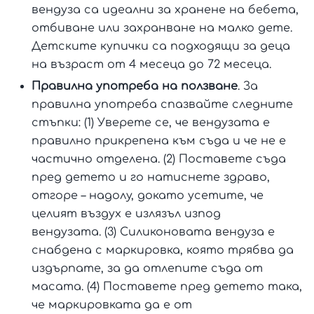
вендуза са идеални за хранене на бебета,
отбиване или захранване на малко дете.
Детските купички са подходящи за деца
на възраст от 4 месеца до 72 месеца.
Правилна употреба на ползване
. За
правилна употреба спазвайте следните
стъпки: (1) Уверете се, че вендузата е
правилно прикрепена към съда и че не е
частично отделена. (2) Поставете съда
пред детето и го натиснете здраво,
отгоре – надолу, докато усетите, че
целият въздух е излязъл изпод
вендузата. (3) Силиконовата вендуза е
снабдена с маркировка, която трябва да
издърпате, за да отлепите съда от
масата. (4) Поставете пред детето така,
че маркировката да е от