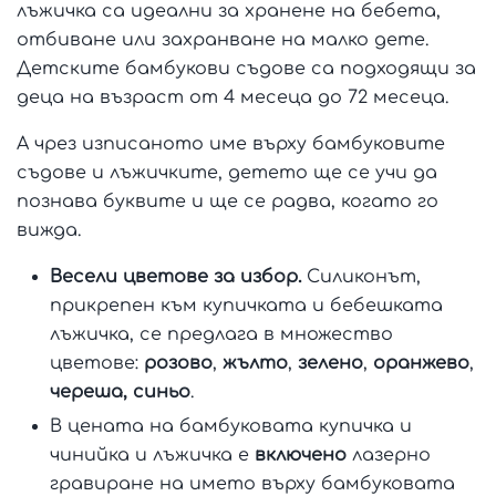
лъжичка са идеални за хранене на бебета,
отбиване или захранване на малко дете.
Детските бамбукови съдове са подходящи за
деца на възраст от 4 месеца до 72 месеца.
А чрез изписаното име върху бамбуковите
съдове и лъжичките, детето ще се учи да
познава буквите и ще се радва, когато го
вижда.
Весели цветове за избор.
Силиконът,
прикрепен към купичката и бебешката
лъжичка, се предлага в множество
цветове:
розово
,
жълто
,
зелено
,
оранжево
,
череша, синьо
.
В цената на бамбуковата купичка и
чинийка и лъжичка е
включено
лазерно
гравиране на името върху бамбуковата