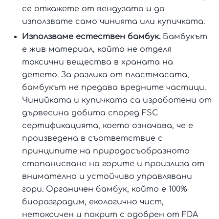
се откажете от вендузата и да
използвате само чинията или купичката.
Използваме естествен бамбук.
Бамбукът
е жив материал, който не отделя
токсични вещества в храната на
детето. За разлика от пластмасата,
бамбукът не предава вредните частици.
Чинийката и купичката са изработени от
дървесина добита според FSC
сертификацията, което означава, че е
произведена в съответствие с
принципите на природосъобразното
стопанисване на горите и произлиза от
внимателно и устойчиво управлявани
гори. Органичен бамбук, който е 100%
биоразградим, екологично чист,
нетоксичен и покрит с одобрен от FDA