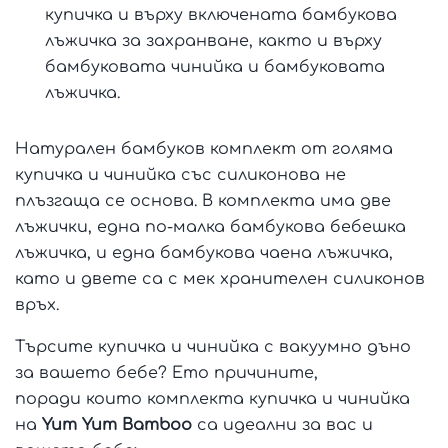
купичка и върху включената бамбукова
лъжичка за захранване, както и върху
бамбуковата чинийка и бамбуковата
лъжичка.
Натурален бамбуков комплект от голяма
купичка и чинийка със силиконова не
плъзгаща се основа. В комплекта има две
лъжички, една по-малка бамбукова бебешка
лъжичка, и една бамбукова чаена лъжичка,
като и двете са с мек хранителен силиконов
връх.
Търсите купичка и чинийка с вакуумно дъно
за вашето бебе? Ето причините,
поради които комплекта купичка и чинийка
на
Yum Yum Bamboo
са идеални за вас и