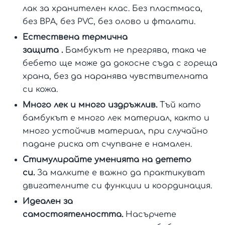
лак за хранителен клас. Без пластмаса,
без BPA, без PVC, без олово и фталати.
Естествена термична
защита .
Бамбукът не прегрява, така че
бебето ще може да докосне съда с гореща
храна, без да наранява чувствителната
си кожа.
Много лек и много издръжлив.
Тъй като
бамбукът е много лек материал, както и
много устойчив материал, при случайно
падане риска от счупване е намален.
Стимулирайте уменията на детето
си.
За малките е важно да практикуват
двигателните си функции и координация.
Идеален за
самостоятелността.
Насърчете