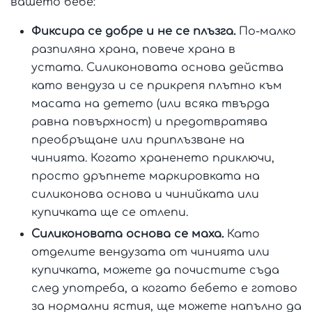
вашето бебе:
Фиксира се добре и не се плъзга.
По-малко
разпиляна храна, повече храна в
устата. Силиконовата основа действа
като вендуза и се прикрепя плътно към
масата на детето (или всяка твърда
равна повърхност) и предотвратява
преобръщане или приплъзване на
чинията. Когато храненето приключи,
просто дръпнете маркировката на
силиконова основа и чинийката или
купичката ще се отлепи.
Силиконовата основа се маха.
Като
отделите вендузата от чинията или
купичката, можете да почистите съда
след употреба, а когато бебето е готово
за нормални ястия, ще можете напълно да