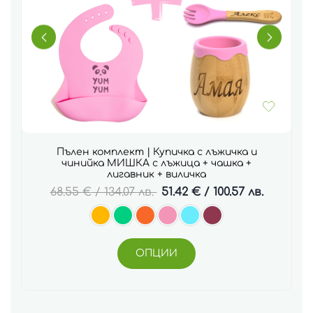
Пълен комплект | Купичка с лъжичка и
чинийка МИШКА с лъжица + чашка +
лигавник + виличка
68.55
€
/ 134.07 лв.
51.42
€
/ 100.57 лв.
ОПЦИИ